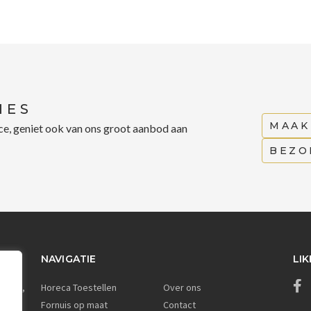
IES
MAAK
ice, geniet ook van ons groot aanbod aan
BEZO
NAVIGATIE
NAVIGATIE
LIK
 256,
Horeca Toestellen
Over ons
Fornuis op maat
Contact