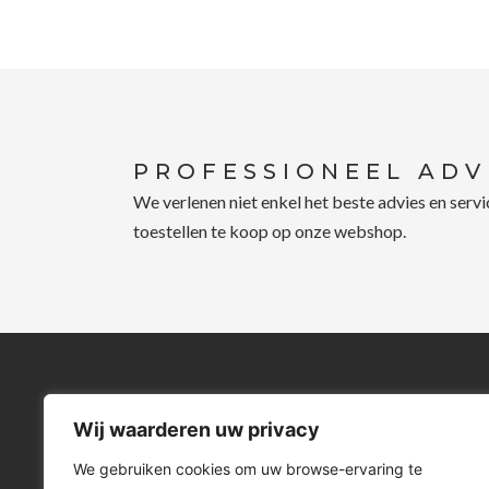
PROFESSIONEEL ADV
We verlenen niet enkel het beste advies en serv
toestellen te koop op onze webshop.
CONTACTEER ONS
VIND ONS
Wij waarderen uw privacy
T.:
09 239 97 15
Dendermondesteenweg
We gebruiken cookies om uw browse-ervaring te
@.:
info@servito.be
9070 Destelbergen