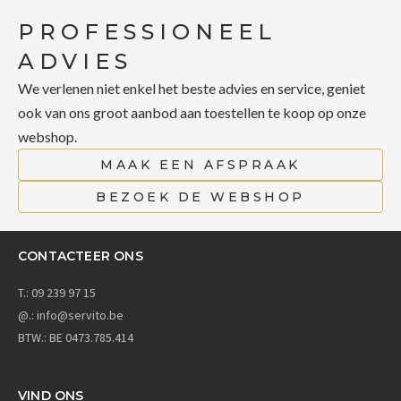
PROFESSIONEEL
ADVIES
We verlenen niet enkel het beste advies en service, geniet
ook van ons groot aanbod aan toestellen te koop op onze
webshop.
MAAK EEN AFSPRAAK
BEZOEK DE WEBSHOP
CONTACTEER ONS
T.:
09 239 97 15
@.:
info@servito.be
BTW.: BE 0473.785.414
VIND ONS