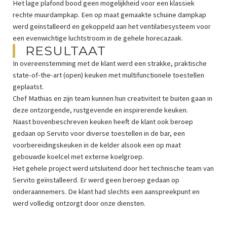
Het lage plafond bood geen mogelijkheid voor een klassiek
rechte muurdampkap. Een op maat gemaakte schuine dampkap
werd geïnstalleerd en gekoppeld aan het ventilatiesysteem voor
een evenwichtige luchtstroom in de gehele horecazaak.
RESULTAAT
In overeenstemming met de klant werd een strakke, praktische
state-of-the-art (open) keuken met multifunctionele toestellen
geplaatst.
Chef Mathias en zijn team kunnen hun creativiteit te buiten gaan in
deze ontzorgende, rustgevende en inspirerende keuken.
Naast bovenbeschreven keuken heeft de klant ook beroep
gedaan op Servito voor diverse toestellen in de bar, een
voorbereidingskeuken in de kelder alsook een op maat
gebouwde koelcel met externe koelgroep.
Het gehele project werd uitsluitend door het technische team van
Servito geïnstalleerd. Er werd geen beroep gedaan op
onderaannemers. De klant had slechts een aanspreekpunt en
werd volledig ontzorgt door onze diensten.