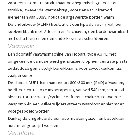
voor een uitermate strak, maar ook hygiënisch geheel. Een
strakke, zwevende warmtebrug, voorzien van infrarood
elementen van 500W, houdt de afgewerkte borden warm.
De onderbouw (VLNR) bestaat uit een kiplade voor afval, een
koelwerkbank met 2 deuren en 4 schuiven, een bordenwarmkast
met schuifdeuren en een onderkast met schuifdeuren.
Vaatwas:
Een doorhuif vaatwasmachine van Hobart, type AUPL met
omgekeerde osmose werd geïnstalleerd op een centrale plaats
zodat deze gemakkelijk bereikbaar is voor zowel keuken- als
zaalpersoneel.
De Hobart AUPL kan manden tot 600×500 mm (BxD) afwassen,
heeft een extra hoge invoeropening van wel 540 mm, verbruikt
slechts 1,4 liter water/cyclus, heeft een schakelbare tweede
waspomp én een vuilverwijdersysteem waardoor er niet moet
voorgespoeld worden.
Dankzij de omgekeerde osmose moeten glazen en bestekken
niet meer gepolijst worden.
Ventilatie: